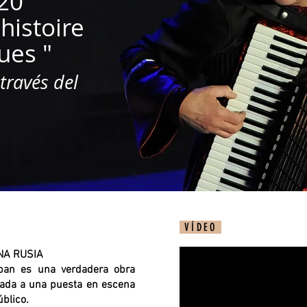
020
 histoire
ues "
 través del
VÍDEO
NA RUSIA
ban es una verdadera obra
ciada a una puesta en escena
úblico.