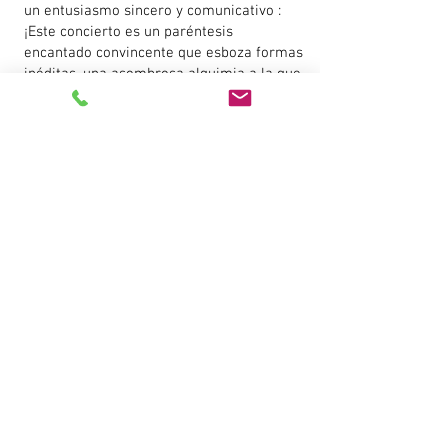
un entusiasmo sincero y comunicativo :
¡Este concierto es un paréntesis
encantado convincente que esboza formas
inéditas, una asombrosa alquimia a la que
el público se adhiere con entusiasmo!