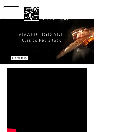
SONS
DU MONDE
Productions
VIVALDI TSIGANE
Clásico Revisitado
Una creación Sons du Monde
4 artistas