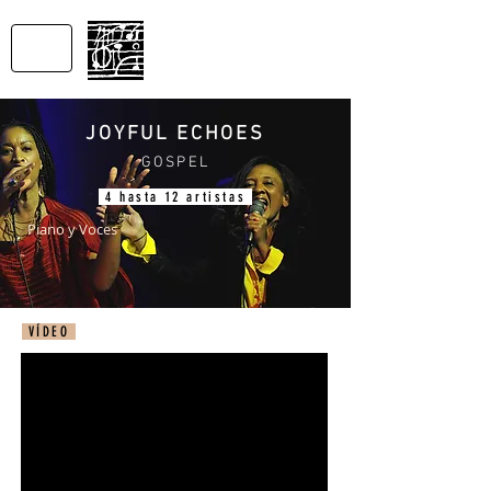
SONS
DU MONDE
Productions
JOYFUL ECHOES
GOSPEL
4 hast
a 12 artistas
Piano y Voces
VÍDEO