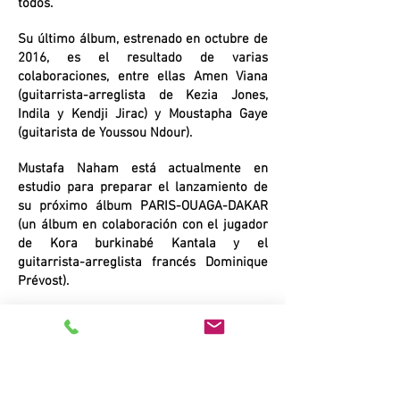
todos.
Su último álbum, estrenado en octubre de
2016, es el resultado de varias
colaboraciones, entre ellas Amen Viana
(guitarrista-arreglista de Kezia Jones,
Indila y Kendji Jirac) y Moustapha Gaye
(guitarista de Youssou Ndour).
Mustafa Naham está actualmente en
estudio para preparar el lanzamiento de
su próximo álbum PARIS-OUAGA-DAKAR
(un álbum en colaboración con el jugador
de Kora burkinabé Kantala y el
guitarrista-arreglista francés Dominique
Prévost).
En su concierto, Mustafa Naham fascina
por su energía, por su deseo de
comunicarse con el público y por su
capacidad de compartir entusiasmo y
emociones.