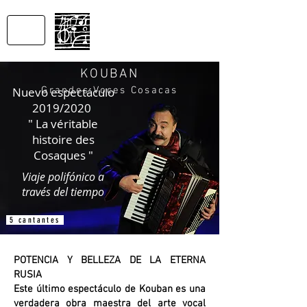
SONS
DU MONDE
Productions
KOUBAN
Nuevo espectáculo
Grandes Voces Cosacas
2019/2020
" La véritable
histoire des
Cosaques "
Viaje polifónico a
través del tiempo
5 cantantes
POTENCIA Y BELLEZA DE LA ETERNA
RUSIA
Este último espectáculo de Kouban es una
verdadera obra maestra del arte vocal